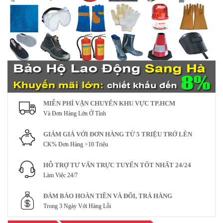
MIỄN PHÍ VẬN CHUYỂN KHU VỰC TP.HCM
Và Đơn Hàng Lớn Ở Tỉnh
GIẢM GIÁ VỚI ĐƠN HÀNG TỪ 5 TRIỆU TRỞ LÊN
CK% Đơn Hàng >10 Triệu
HỖ TRỢ TƯ VẤN TRỰC TUYẾN TỐT NHẤT 24/24
Làm Việc 24/7
ĐẢM BẢO HOÀN TIỀN VÀ ĐỔI, TRẢ HÀNG
Trong 3 Ngày Với Hàng Lỗi