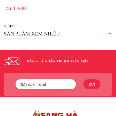
Giá : Liên Hệ
update...
SẢN PHẨM XEM NHIỀU
ĐĂNG KÝ NHẬN TIN KHUYẾN MÃI
GỬI