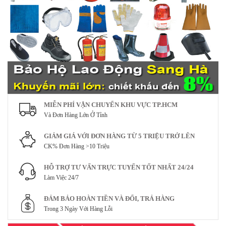
MIỄN PHÍ VẬN CHUYỂN KHU VỰC TP.HCM
Và Đơn Hàng Lớn Ở Tỉnh
GIẢM GIÁ VỚI ĐƠN HÀNG TỪ 5 TRIỆU TRỞ LÊN
CK% Đơn Hàng >10 Triệu
HỖ TRỢ TƯ VẤN TRỰC TUYẾN TỐT NHẤT 24/24
Làm Việc 24/7
ĐẢM BẢO HOÀN TIỀN VÀ ĐỔI, TRẢ HÀNG
Trong 3 Ngày Với Hàng Lỗi