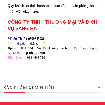
Quý khách có thể thanh toán trực tiếp tại văn phòng hoặc
nhân viên giao hàng:
CÔNG TY TNHH THƯƠNG MẠI VÀ DỊCH
VỤ SANG HÀ
Mã Số Thuế
: 0309345786
***
---&&& --- &&&---
***
Địa chỉ TP.HCM :
Số 158 Đường Kênh 19/5B, P.Tây Thạnh,
Q.Tân Phú, Tp.Hồ Chí Minh
Điện Thoại
:
093 4567 720
SẢN PHẨM XEM NHIỀU