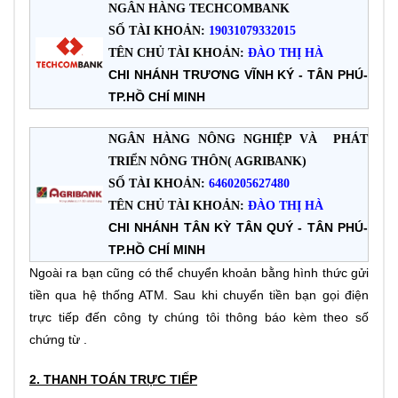
NGÂN HÀNG TECHCOMBANK
SỐ TÀI KHOẢN:
19031079332015
TÊN CHỦ TÀI KHOẢN:
ĐÀO THỊ HÀ
CHI NHÁNH TRƯƠNG VĨNH KÝ - TÂN PHÚ-
TP.HỒ CHÍ MINH
NGÂN HÀNG NÔNG NGHIỆP VÀ PHÁT
TRIỂN NÔNG THÔN( AGRIBANK)
SỐ TÀI KHOẢN:
6460205627480
TÊN CHỦ TÀI KHOẢN:
ĐÀO THỊ HÀ
CHI NHÁNH TÂN KỲ TÂN QUÝ - TÂN PHÚ-
TP.HỒ CHÍ MINH
Ngoài ra bạn cũng có thể chuyển khoản bằng hình thức gửi
tiền qua hệ thống ATM. Sau khi chuyển tiền bạn gọi điện
trực tiếp đến công ty chúng tôi thông báo kèm theo số
chứng từ .
2. THANH TOÁN TRỰC TIẾP