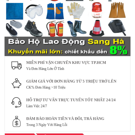
MIỄN PHÍ VẬN CHUYỂN KHU VỰC TP.HCM
Và Đơn Hàng Lớn Ở Tỉnh
GIẢM GIÁ VỚI ĐƠN HÀNG TỪ 5 TRIỆU TRỞ LÊN
CK% Đơn Hàng >10 Triệu
HỖ TRỢ TƯ VẤN TRỰC TUYẾN TỐT NHẤT 24/24
Làm Việc 24/7
ĐẢM BẢO HOÀN TIỀN VÀ ĐỔI, TRẢ HÀNG
Trong 3 Ngày Với Hàng Lỗi