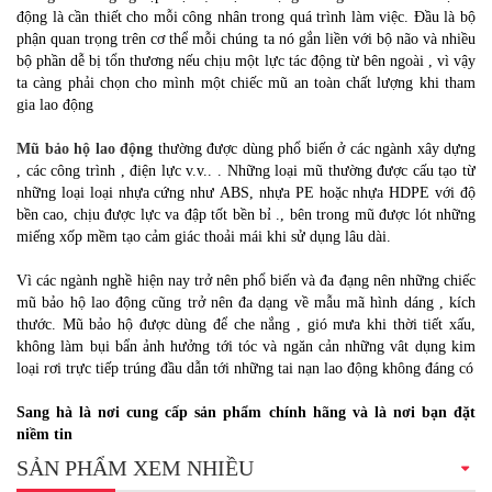
động là cần thiết cho mỗi công nhân trong quá trình làm việc. Đầu là bộ
phận quan trọng trên cơ thể mỗi chúng ta nó gắn liền với bộ não và nhiều
bộ phần dễ bị tổn thương nếu chịu một lực tác động từ bên ngoài , vì vậy
ta càng phải chọn cho mình một chiếc mũ an toàn chất lượng khi tham
gia lao động
Mũ bảo hộ lao động
thường được dùng phổ biến ở các ngành xây dựng
, các công trình , điện lực v.v.. . Những loại mũ thường được cấu tạo từ
những loại loại nhựa cứng như ABS, nhựa PE hoặc nhựa HDPE với độ
bền cao, chịu được lực va đập tốt bền bỉ ., bên trong mũ được lót những
miếng xốp mềm tạo cảm giác thoải mái khi sử dụng lâu dài.
Vì các ngành nghề hiện nay trở nên phổ biến và đa đạng nên những chiếc
mũ bảo hộ lao động cũng trở nên đa dạng về mẫu mã hình dáng , kích
thước. Mũ bảo hộ được dùng để che nắng , gió mưa khi thời tiết xấu,
không làm bụi bẩn ảnh hưởng tới tóc và ngăn cản những vât dụng kim
loại rơi trực tiếp trúng đầu dẫn tới những tai nạn lao động không đáng có
Sang hà là nơi cung cấp sản phẩm chính hãng và là nơi bạn đặt
niềm tin
SẢN PHẨM XEM NHIỀU