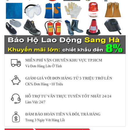
MIỄN PHÍ VẬN CHUYỂN KHU VỰC TP.HCM
Và Đơn Hàng Lớn Ở Tỉnh
GIẢM GIÁ VỚI ĐƠN HÀNG TỪ 5 TRIỆU TRỞ LÊN
CK% Đơn Hàng >10 Triệu
HỖ TRỢ TƯ VẤN TRỰC TUYẾN TỐT NHẤT 24/24
Làm Việc 24/7
ĐẢM BẢO HOÀN TIỀN VÀ ĐỔI, TRẢ HÀNG
Trong 3 Ngày Với Hàng Lỗi