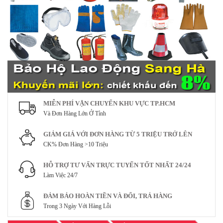
MIỄN PHÍ VẬN CHUYỂN KHU VỰC TP.HCM
Và Đơn Hàng Lớn Ở Tỉnh
GIẢM GIÁ VỚI ĐƠN HÀNG TỪ 5 TRIỆU TRỞ LÊN
CK% Đơn Hàng >10 Triệu
HỖ TRỢ TƯ VẤN TRỰC TUYẾN TỐT NHẤT 24/24
Làm Việc 24/7
ĐẢM BẢO HOÀN TIỀN VÀ ĐỔI, TRẢ HÀNG
Trong 3 Ngày Với Hàng Lỗi