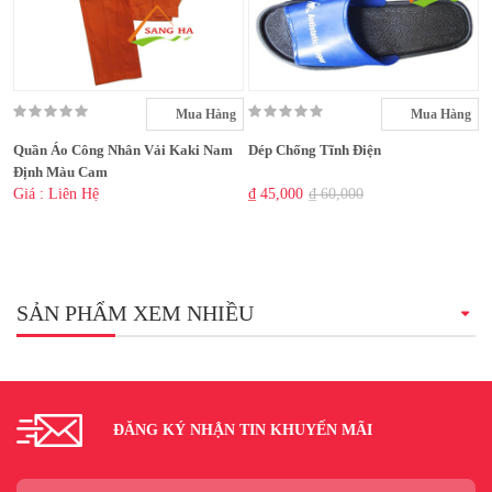
Mua Hàng
Mua Hàng
Quần Áo Công Nhân Vải Kaki Nam
Dép Chống Tĩnh Điện
Định Màu Cam
Giá : Liên Hệ
₫ 45,000
₫ 60,000
SẢN PHẨM XEM NHIỀU
ĐĂNG KÝ NHẬN TIN KHUYẾN MÃI