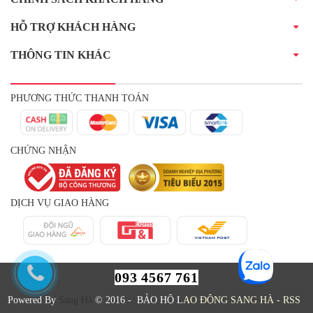
HỖ TRỢ KHÁCH HÀNG
THÔNG TIN KHÁC
PHƯƠNG THỨC THANH TOÁN
CHỨNG NHẬN
DỊCH VỤ GIAO HÀNG
093 4567 761
Powered By
Sang Hà
© 2016 - BẢO HỘ L
AO ĐỘNG SANG HÀ
-
RSS