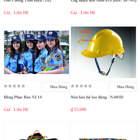
Ghế Chống Tĩnh Điện 7202
Ủng nhựa đen Nam 819 (size: 38->43)
Giá : Liên Hệ
Giá : Liên Hệ
Mua Hàng
Mua Hàng
Đồng Phục Bảo Vệ 14
Nón bảo hộ lao động - N.40SD
Giá : Liên Hệ
₫ 55,000