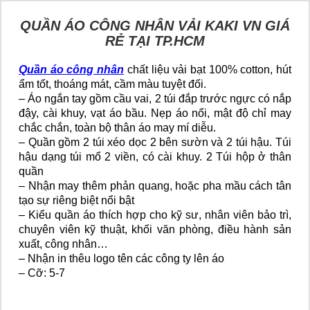
QUẦN ÁO CÔNG NHÂN VẢI KAKI VN GIÁ
RẺ TẠI TP.HCM
Quần áo công nhân
chất liệu vải bạt 100% cotton, hút
ẩm tốt, thoáng mát, cầm màu tuyệt đối.
– Áo ngắn tay gồm cầu vai, 2 túi đắp trước ngực có nắp
đậy, cài khuy, vạt áo bầu. Nẹp áo nổi, mật độ chỉ may
chắc chắn, toàn bộ thân áo may mí diễu.
– Quần gồm 2 túi xéo dọc 2 bên sườn và 2 túi hậu. Túi
hậu dạng túi mổ 2 viền, có cài khuy. 2 Túi hộp ở thân
quần
– Nhận may thêm phản quang, hoặc pha mầu cách tân
tạo sự riêng biệt nổi bật
– Kiểu quần áo thích hợp cho kỹ sư, nhân viên bảo trì,
chuyên viên kỹ thuật, khối văn phòng, điều hành sản
xuất, công nhân…
– Nhận in thêu logo tên các công ty lên áo
– Cỡ: 5-7