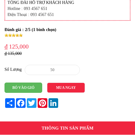
TỔNG ĐÀI HỖ TRỢ KHÁCH HÀNG
Hotline : 093 4567 651
Điện Thoại : 093 4567 651
Đánh giá :
2
/5 (
1
bình chọn)
₫ 125,000
₫ 135,000
Số Lượng
BỎ VÀO GIỎ
MUA NGAY
Share
Facebook
Twitter
Pinterest
LinkedIn
THÔNG TIN SẢN PHẨM