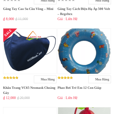
Mua Hàng
Mua Hàng
Găng Tay Cao Su Cầu Vồng – Mini
Găng Tay Cách Điện Hạ Áp 500 Volt
– Regeltex
₫ 8,000
₫ 11,000
Giá : Liên Hệ
SALE
Mua Hàng
Mua Hàng
Khẩu Trang VC65 Neomask Choàng
Phao Bơi Trẻ Em 12 Con Giáp
Gáy
₫ 12,000
₫ 20,000
Giá : Liên Hệ