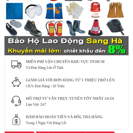
MIỄN PHÍ VẬN CHUYỂN KHU VỰC TP.HCM
Và Đơn Hàng Lớn Ở Tỉnh
GIẢM GIÁ VỚI ĐƠN HÀNG TỪ 5 TRIỆU TRỞ LÊN
CK% Đơn Hàng >10 Triệu
HỖ TRỢ TƯ VẤN TRỰC TUYẾN TỐT NHẤT 24/24
Làm Việc 24/7
ĐẢM BẢO HOÀN TIỀN VÀ ĐỔI, TRẢ HÀNG
Trong 3 Ngày Với Hàng Lỗi