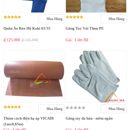
Mua Hàng
Mua Hàng
Quần Áo Bảo Hộ Kaki 65/35
Găng Tay Vải Thun PE
₫ 125,000
₫ 135,000
Giá : Liên Hệ
Mua Hàng
Mua Hàng
Thảm cách điện hạ áp VICADI
Găng tay da hàn - mềm ngắn
(1mx0,65m)
Giá : Liên Hệ
Giá : Liên Hệ