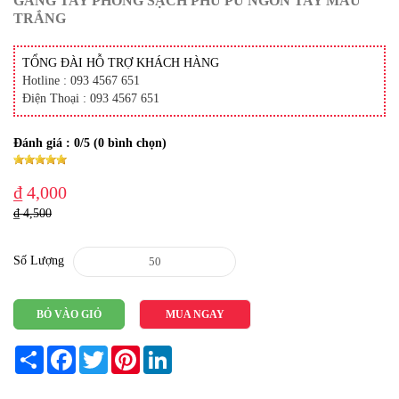
GĂNG TAY PHÒNG SẠCH PHỦ PU NGÓN TAY MÀU
TRẮNG
TỔNG ĐÀI HỖ TRỢ KHÁCH HÀNG
Hotline : 093 4567 651
Điện Thoại : 093 4567 651
Đánh giá :
0
/5 (
0
bình chọn)
₫ 4,000
₫ 4,500
Số Lượng
BỎ VÀO GIỎ
MUA NGAY
Share
Facebook
Twitter
Pinterest
LinkedIn