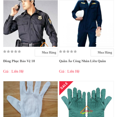
Mua Hàng
Mua Hàng
Đồng Phục Bảo Vệ 18
Quần Áo Công Nhân Liền Quần
Giá : Liên Hệ
Giá : Liên Hệ
SALE