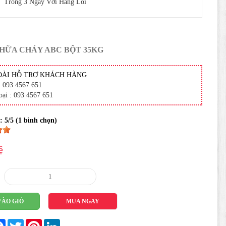
Trong 3 Ngày Với Hàng Lỗi
HỮA CHÁY ABC BỘT 35KG
ĐÀI HỖ TRỢ KHÁCH HÀNG
: 093 4567 651
oại : 093 4567 651
 :
5
/5 (
1
bình chọn)
ệ
VÀO GIỎ
MUA NGAY
re
Facebook
Twitter
Pinterest
LinkedIn