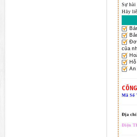
Sự hài
Hãy li
Bán
Bảo
Đơn
của nh
Hoà
Hỗ 
An 
CÔN
Mã Số 
Địa ch
Điện T