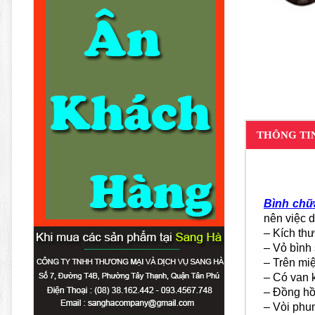
THÔNG TI
Bình chữ
nên việc 
–
Kích th
– Vỏ bình
– Trên miệ
– Có van 
– Đồng hồ 
– Vòi phu