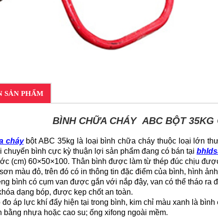
N SẢN PHẨM
BÌNH CHỮA CHÁY ABC BỘT 35KG G
a cháy
bột ABC 35kg là loại bình chữa cháy thuộc loại lớn t
di chuyển bình cực kỳ thuận lợi sản phẩm đang có bán tại
bhld
ước (cm) 60×50×100
. Thân bình được làm từ thép đúc chịu được
 sơn màu đỏ, trên đó có in thông tin đặc điểm của bình, hình 
ng bình có cụm van được gắn với nắp đậy, van có thể tháo ra đ
khóa dạng bóp, được kẹp chốt an toàn.
đo áp lực khí đẩy hiện tại trong bình, kim chỉ màu xanh là bình 
n bằng nhựa hoặc cao su; ống xifong ngoài mềm.