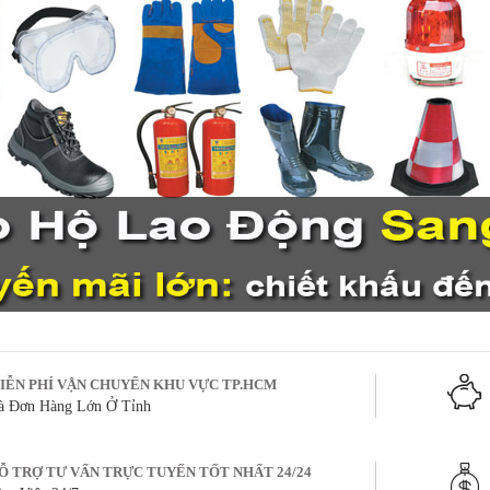
IỄN PHÍ VẬN CHUYỂN KHU VỰC TP.HCM
à Đơn Hàng Lớn Ở Tỉnh
Ỗ TRỢ TƯ VẤN TRỰC TUYẾN TỐT NHẤT 24/24