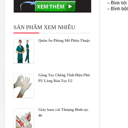
–
B
ình bột
–
Bình bột
SẢN PHẨM XEM NHIỀU
Quần Áo Phòng Mổ Phẩu Thuật
Găng Tay Chống Tĩnh Điện Phủ
PU Lòng Bàn Tay U2
Giày bata vải Thượng Đình sọc
đỏ