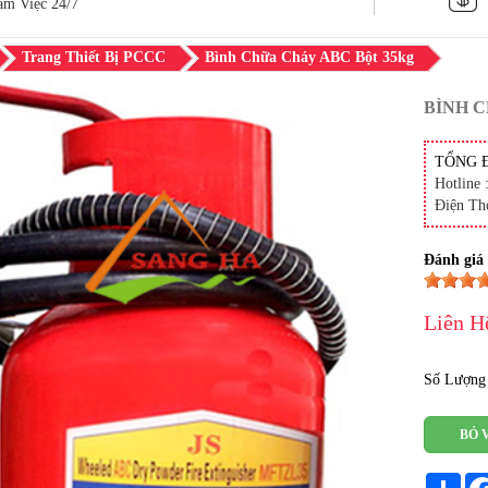
àm Việc 24/7
Trang Thiết Bị PCCC
Bình Chữa Cháy ABC Bột 35kg
BÌNH C
TỔNG 
Hotline 
Điện Th
Đánh giá
Liên H
Số Lượng
BỎ 
Sha