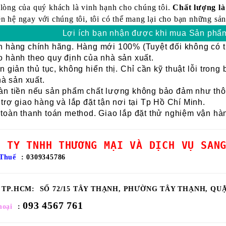
 lòng của quý khách là vinh hạnh cho chúng tôi.
Chất lượng là 
ên hệ ngay với chúng tôi, tôi có thể mang lại cho bạn những sản
Lợi ích bạn nhận được khi mua Sản phẩm
 hàng chính hãng.
Hàng mới 100% (Tuyệt đối không có t
 hành theo quy định của nhà sản xuất.
 giản thủ tục, không hiển thị.
Chỉ cần kỹ thuật lỗi trong
à sản xuất.
n tiền nếu sản phẩm chất lượng không bảo đảm như thông
trợ giao hàng và lắp đặt tận nơi tại Tp Hồ Chí Minh.
toàn thanh toán method.
Giao lắp đặt thử nghiệm vận hà
G TY TNHH THƯƠNG MẠI VÀ DỊCH VỤ SAN
Thuế
: 0309345786
ỉ TP.HCM:
SỐ 72/15 TÂY THẠNH, PHƯỜNG TÂY THẠNH, QU
093 4567 761
hoại
: