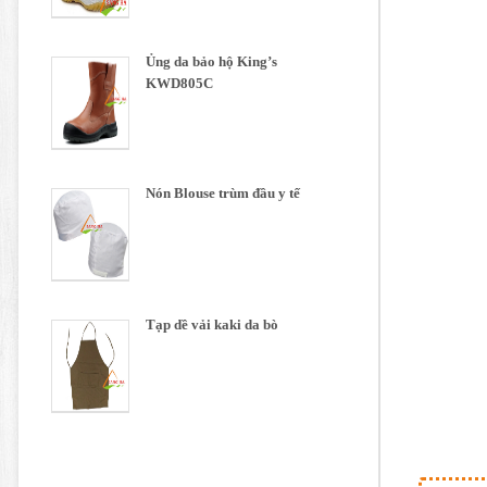
Ủng da bảo hộ King’s
KWD805C
Nón Blouse trùm đầu y tế
Tạp dề vải kaki da bò