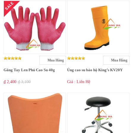
SALE
Mua Hàng
Mua Hàng
Găng Tay Len Phủ Cao Su 40g
Ủng cao su bảo hộ King’s KV20Y
₫ 2,400
₫ 3,100
Giá : Liên Hệ