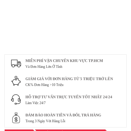
MIỄN PHÍ VẬN CHUYỂN KHU VỰC TP.HCM
Và Đơn Hàng Lớn Ở Tỉnh
GIẢM GIÁ VỚI ĐƠN HÀNG TỪ 5 TRIỆU TRỞ LÊN
CK% Đơn Hàng >10 Triệu
HỖ TRỢ TƯ VẤN TRỰC TUYẾN TỐT NHẤT 24/24
Làm Việc 24/7
ĐẢM BẢO HOÀN TIỀN VÀ ĐỔI, TRẢ HÀNG
Trong 3 Ngày Với Hàng Lỗi