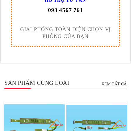
HỖ TRỢ TƯ VẤN
093 4567 761
GIẢI PHÓNG TOÀN DIỆN CHỌN VỊ
PHÒNG CỦA BẠN
SẢN PHẨM CÙNG LOẠI
XEM TẤT CẢ