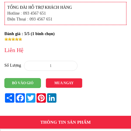
TỔNG ĐÀI HỖ TRỢ KHÁCH HÀNG
Hotline : 093 4567 651
Điện Thoại : 093 4567 651
Đánh giá :
5
/5 (
1
bình chọn)
Liên Hệ
Số Lượng
BỎ VÀO GIỎ
MUA NGAY
Share
Facebook
Twitter
Pinterest
LinkedIn
THÔNG TIN SẢN PHẨM