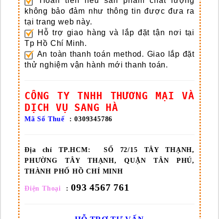
Hoàn tiền nếu sản phẩm chất lượng
không bảo đảm như thông tin được đưa ra
tại trang web này.
Hỗ trợ giao hàng và lắp đặt tận nơi tại
Tp Hồ Chí Minh.
An toàn thanh toán method.
Giao lắp đặt
thử nghiệm vận hành mới thanh toán.
CÔNG TY TNHH THƯƠNG MẠI VÀ
DỊCH VỤ SANG HÀ
Mã Số Thuế
: 0309345786
Địa chỉ TP.HCM:
SỐ 72/15 TÂY THẠNH,
PHƯỜNG TÂY THẠNH, QUẬN TÂN PHÚ,
THÀNH PHỐ HỒ CHÍ MINH
093 4567 761
Điện Thoại
: