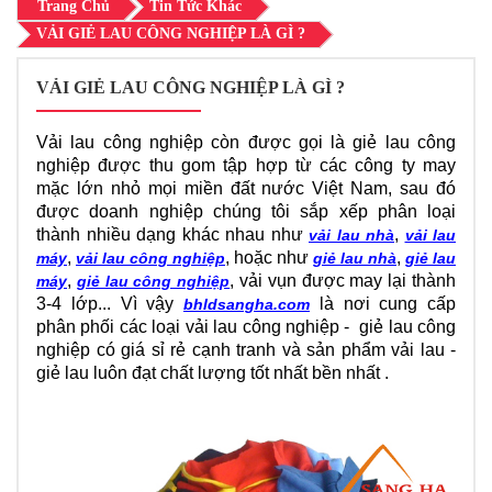
Trang Chủ
Tin Tức Khác
VẢI GIẺ LAU CÔNG NGHIỆP LÀ GÌ ?
VẢI GIẺ LAU CÔNG NGHIỆP LÀ GÌ ?
Vải lau công nghiệp còn được gọi là giẻ lau công
nghiệp được thu gom tập hợp từ các công ty may
mặc lớn nhỏ mọi miền đất nước Việt Nam, sau đó
được doanh nghiệp chúng tôi sắp xếp phân loại
thành nhiều dạng khác nhau như
,
vải lau nhà
vải lau
,
, hoặc như
,
máy
vải lau công nghiệp
giẻ lau nhà
giẻ lau
,
, vải vụn được may lại thành
máy
giẻ lau công nghiệp
3-4 lớp... Vì vậy
là nơi cung cấp
bhldsangha.com
phân phối các loại vải lau công nghiệp - giẻ lau công
nghiệp có giá sỉ rẻ cạnh tranh và sản phẩm vải lau -
giẻ lau luôn đạt chất lượng tốt nhất bền nhất .