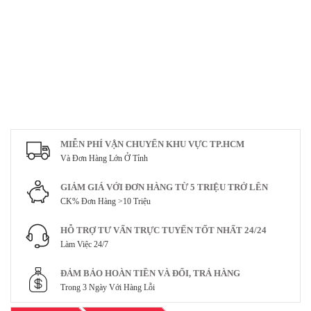
MIỄN PHÍ VẬN CHUYỂN KHU VỰC TP.HCM
Và Đơn Hàng Lớn Ở Tỉnh
GIẢM GIÁ VỚI ĐƠN HÀNG TỪ 5 TRIỆU TRỞ LÊN
CK% Đơn Hàng >10 Triệu
HỖ TRỢ TƯ VẤN TRỰC TUYẾN TỐT NHẤT 24/24
Làm Việc 24/7
ĐẢM BẢO HOÀN TIỀN VÀ ĐỔI, TRẢ HÀNG
Trong 3 Ngày Với Hàng Lỗi