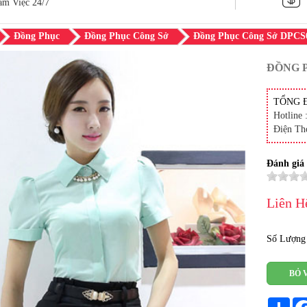
àm Việc 24/7
Đồng Phục
Đồng Phục Công Sở
Đồng Phục Công Sở DPCS
ĐỒNG 
TỔNG 
Hotline 
Điện Th
Đánh giá
Liên H
Số Lượng
BỎ 
Sha