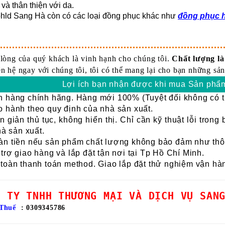
t và thân thiện với da.
bhld Sang Hà còn có các loại đồng phục khác như
đồng phục h
 lòng của quý khách là vinh hạnh cho chúng tôi.
Chất lượng là 
ên hệ ngay với chúng tôi, tôi có thể mang lại cho bạn những sản
Lợi ích bạn nhận được khi mua Sản phẩm
 hàng chính hãng.
Hàng mới 100% (Tuyệt đối không có t
 hành theo quy định của nhà sản xuất.
 giản thủ tục, không hiển thị.
Chỉ cần kỹ thuật lỗi trong
à sản xuất.
n tiền nếu sản phẩm chất lượng không bảo đảm như thông
trợ giao hàng và lắp đặt tận nơi tại Tp Hồ Chí Minh.
toàn thanh toán method.
Giao lắp đặt thử nghiệm vận hà
G TY TNHH THƯƠNG MẠI VÀ DỊCH VỤ SAN
Thuế
: 0309345786