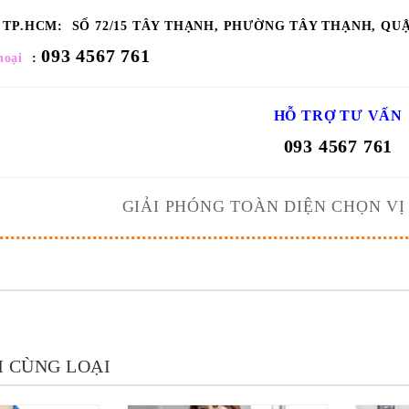
ỉ TP.HCM:
SỐ 72/15 TÂY THẠNH, PHƯỜNG TÂY THẠNH, QU
093 4567 761
hoại
:
HỖ TRỢ TƯ VẤN
093 4567 761
GIẢI PHÓNG TOÀN DIỆN CHỌN V
 CÙNG LOẠI