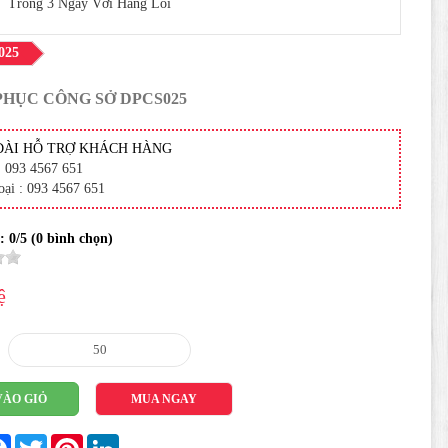
Trong 3 Ngày Với Hàng Lỗi
025
PHỤC CÔNG SỞ DPCS025
ĐÀI HỖ TRỢ KHÁCH HÀNG
: 093 4567 651
oại : 093 4567 651
 :
0
/5 (
0
bình chọn)
ệ
VÀO GIỎ
MUA NGAY
re
Facebook
Twitter
Pinterest
LinkedIn