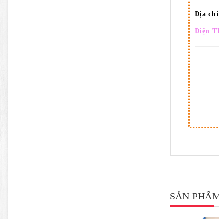
Địa ch
Điện T
SẢN PHẨM