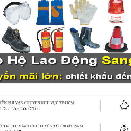
IỄN PHÍ VẬN CHUYỂN KHU VỰC TP.HCM
à Đơn Hàng Lớn Ở Tỉnh
Ỗ TRỢ TƯ VẤN TRỰC TUYẾN TỐT NHẤT 24/24