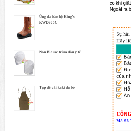
co khi giặ
Ngoài ra 
Ủng da bảo hộ King’s
KWD805C
Sự hài
Hãy li
Nón Blouse trùm đầu y tế
Bán
Bảo
Đơn
của nh
Hoà
Tạp dề vải kaki da bò
Hỗ 
An 
CÔN
Mã Số 