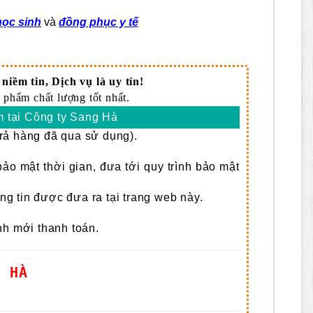
ọc sinh
và
đồng phục y tế
niềm tin, Dịch vụ là uy tín!
 phẩm chất lượng tốt nhất.
 tại Công ty Sang Hà
rả hàng đã qua sử dụng).
 bảo mật thời gian, đưa tới quy trình bảo mật
 tin được đưa ra tại trang web này.
nh mới thanh toán.
G HÀ