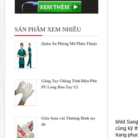
SẢN PHẨM XEM NHIỀU
Quần Áo Phòng Mổ Phẩu Thuật
Găng Tay Chống Tĩnh Điện Phủ
PU Lòng Bàn Tay U2
Giày bata vải Thượng Đình sọc
bhld Sang
đỏ
cùng kỹ t
trang phục