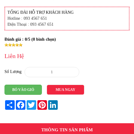
TỔNG ĐÀI HỖ TRỢ KHÁCH HÀNG
Hotline : 093 4567 651
Điện Thoại : 093 4567 651
Đánh giá :
0
/5 (
0
bình chọn)
Liên Hệ
Số Lượng
BỎ VÀO GIỎ
MUA NGAY
Share
Facebook
Twitter
Pinterest
LinkedIn
THÔNG TIN SẢN PHẨM