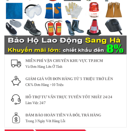
MIỄN PHÍ VẬN CHUYỂN KHU VỰC TP.HCM
Và Đơn Hàng Lớn Ở Tỉnh
GIẢM GIÁ VỚI ĐƠN HÀNG TỪ 5 TRIỆU TRỞ LÊN
CK% Đơn Hàng >10 Triệu
HỖ TRỢ TƯ VẤN TRỰC TUYẾN TỐT NHẤT 24/24
Làm Việc 24/7
ĐẢM BẢO HOÀN TIỀN VÀ ĐỔI, TRẢ HÀNG
Trong 3 Ngày Với Hàng Lỗi