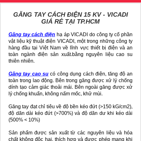
GĂNG TAY CÁCH ĐIỆN 15 KV - VICADI
GIÁ RẺ TẠI TP.HCM
Găng tay cách điện
hạ áp VICADI do công ty cổ phần
vật liệu kỹ thuật điện VICADI, một trong những công ty
hàng đầu tại Việt Nam về lĩnh vực thiết bị điện và an
toàn ngành điện sản xuất.
bằng nguyên liệu cao su
thiên nhiên.
Găng tay cao su
có công dụng cách điện, tăng độ an
toàn trong lao động. Bên trong găng được xử lý chống
dính tạo cảm giác thoải mái. Bên ngoài găng được xử
lý chống khuẩn, không nấm mốc, khử mùi.
Găng tay đạt chỉ tiêu về độ bền kéo đứt (>150 kG/cm2),
độ dãn dài kéo đứt (>700%) và độ dãn dư khi kéo dài
(500% < 10%)
Sản phẩm được sản xuất từ các nguyên liệu và hóa
chất không độc hại, thích hợp và được phép mang khi