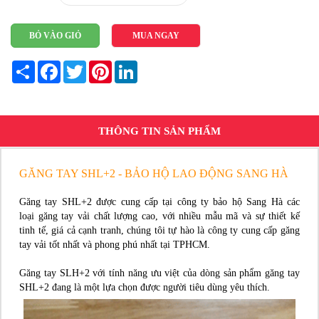
BỎ VÀO GIỎ
MUA NGAY
Share
Facebook
Twitter
Pinterest
LinkedIn
THÔNG TIN SẢN PHẨM
GĂNG TAY SHL+2 - BẢO HỘ LAO ĐỘNG SANG HÀ
Găng tay SHL+2 được cung cấp tại công ty bảo hộ Sang Hà các
loại găng tay vải chất lượng cao, với nhiều mẫu mã và sự thiết kế
tinh tế, giá cả cạnh tranh, chúng tôi tự hào là công ty cung cấp găng
tay vải tốt nhất và phong phú nhất tại TPHCM.
Găng tay SLH+2 với tính năng ưu việt của dòng sản phẩm găng tay
SHL+2 đang là một lựa chọn được người tiêu dùng yêu thích.