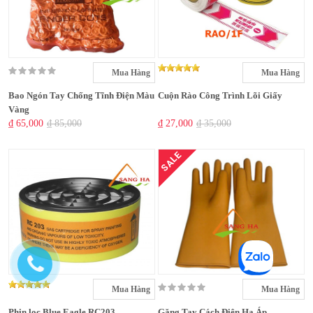
Mua Hàng
Mua Hàng
Bao Ngón Tay Chống Tĩnh Điện Màu
Cuộn Rào Công Trình Lõi Giấy
Vàng
₫ 65,000
₫ 85,000
₫ 27,000
₫ 35,000
SALE
Mua Hàng
Mua Hàng
Phin lọc Blue Eagle RC203
Găng Tay Cách Điện Hạ Áp –