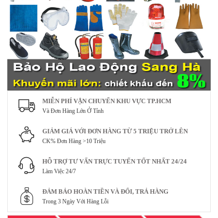
MIỄN PHÍ VẬN CHUYỂN KHU VỰC TP.HCM
Và Đơn Hàng Lớn Ở Tỉnh
GIẢM GIÁ VỚI ĐƠN HÀNG TỪ 5 TRIỆU TRỞ LÊN
CK% Đơn Hàng >10 Triệu
HỖ TRỢ TƯ VẤN TRỰC TUYẾN TỐT NHẤT 24/24
Làm Việc 24/7
ĐẢM BẢO HOÀN TIỀN VÀ ĐỔI, TRẢ HÀNG
Trong 3 Ngày Với Hàng Lỗi