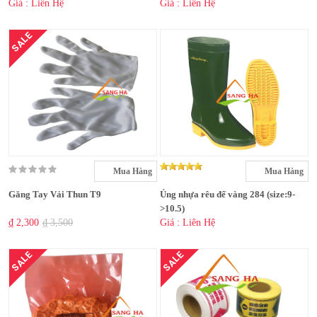
Giá : Liên Hệ
Giá : Liên Hệ
SALE
Mua Hàng
Mua Hàng
Găng Tay Vải Thun T9
Ủng nhựa rêu đế vàng 284 (size:9-
>10.5)
₫ 2,300
₫ 3,500
Giá : Liên Hệ
SALE
SALE