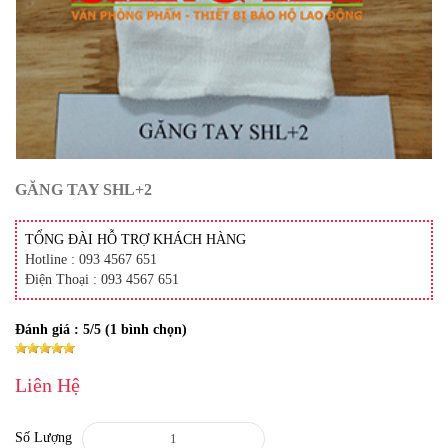
GĂNG TAY SHL+2
TỔNG ĐÀI HỖ TRỢ KHÁCH HÀNG
Hotline : 093 4567 651
Điện Thoại : 093 4567 651
Đánh giá :
5
/5 (
1
bình chọn)
Liên Hệ
Số Lượng