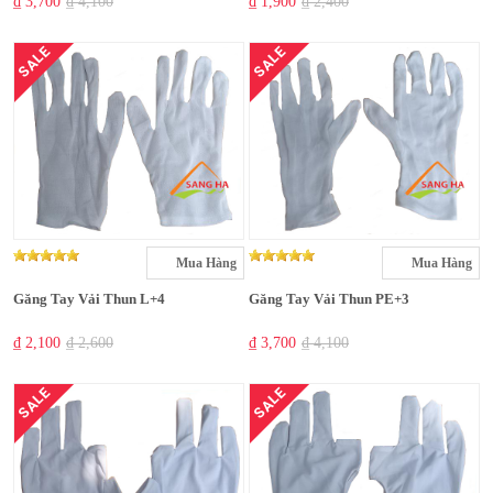
₫ 3,700
₫ 4,100
₫ 1,900
₫ 2,400
SALE
SALE
Mua Hàng
Mua Hàng
Găng Tay Vải Thun L+4
Găng Tay Vải Thun PE+3
₫ 2,100
₫ 2,600
₫ 3,700
₫ 4,100
SALE
SALE