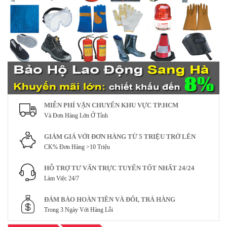
MIỄN PHÍ VẬN CHUYỂN KHU VỰC TP.HCM
Và Đơn Hàng Lớn Ở Tỉnh
GIẢM GIÁ VỚI ĐƠN HÀNG TỪ 5 TRIỆU TRỞ LÊN
CK% Đơn Hàng >10 Triệu
HỖ TRỢ TƯ VẤN TRỰC TUYẾN TỐT NHẤT 24/24
Làm Việc 24/7
ĐẢM BẢO HOÀN TIỀN VÀ ĐỔI, TRẢ HÀNG
Trong 3 Ngày Với Hàng Lỗi