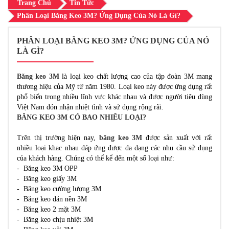
Trang Chủ
Tin Tức
Phân Loại Băng Keo 3M? Ứng Dụng Của Nó Là Gì?
PHÂN LOẠI BĂNG KEO 3M? ỨNG DỤNG CỦA NÓ
LÀ GÌ?
Băng keo 3M
là loại keo chất lượng cao của tập đoàn 3M mang
thương hiệu của Mỹ từ năm 1980. Loại keo này được ứng dụng rất
phổ biến trong nhiều lĩnh vực khác nhau và được người tiêu dùng
Việt Nam đón nhận nhiệt tình và sử dụng rộng rãi.
BĂNG KEO 3M CÓ BAO NHIÊU LOẠI?
Trên thị trường hiện nay,
băng keo 3M
được sản xuất với rất
nhiều loại khac nhau đáp ứng được đa dạng các nhu cầu sử dụng
của khách hàng. Chúng có thể kể đến một số loại như:
- Băng keo 3M OPP
- Băng keo giấy 3M
- Băng keo cường lượng 3M
- Băng keo dán nền 3M
- Băng keo 2 mặt 3M
- Băng keo chịu nhiệt 3M