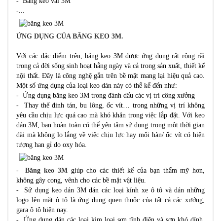
- Băng keo vải 3M
-...
ỨNG DỤNG CỦA BĂNG KEO 3M.
Với các đặc điểm trên, băng keo 3M được ứng dụng rất rộng rãi
trong cả đời sống sinh hoạt hằng ngày và cả trong sản xuất, thiết kế
nội thất. Đây là công nghệ gắn trên bề mặt mang lại hiệu quả cao.
Một số ứng dụng của loại keo dán này có thể kể đến như:
- Ứng dụng băng keo 3M trong đánh dấu các vị trí công xưởng
- Thay thế đinh tán, bu lông, ốc vít… trong những vị trí không
yêu cầu chịu lực quá cao mà khó khăn trong việc lắp đặt. Với keo
dán 3M, bạn hoàn toàn có thể yên tâm sử dụng trong một thời gian
dài mà không lo lắng về việc chịu lực hay mối hàn/ ốc vít có hiện
tượng han gỉ do oxy hóa.
-
Băng keo 3M
giúp cho các thiết kế của bạn thẩm mỹ hơn,
không gây cong, vênh cho các bề mặt vật liệu.
- Sử dụng keo dán 3M dán các loại kính xe ô tô và dán những
logo lên mặt ô tô là ứng dụng quen thuộc của tất cả các xưởng,
gara ô tô hiện nay.
- Ứng dụng dán các loại kim loại sơn tĩnh điện và sơn khó dính.